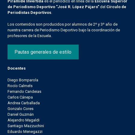
Pirámide Invertida
es el periódico en línea de la
Escuela Superior
de Periodismo Deportivo "José R. López Pájaro"
del
Círculo de
Periodistas Deportivos
.
Los contenidos son producidos por alumnos de 2º y 3º año de
nuestra carrera de Periodismo Deportivo bajo la coordinación de
profesores de la Escuela.
Pautas generales de estilo
Docentes
Diego Bomparola
Rocío Calmels
Fernando Candeias
Carlos Cánepa
Andrea Carballada
Gonzalo Cores
Daniel Guzmán
Alejandro Magaldi
Santiago Mazzuchini
Eduardo Menegazzi