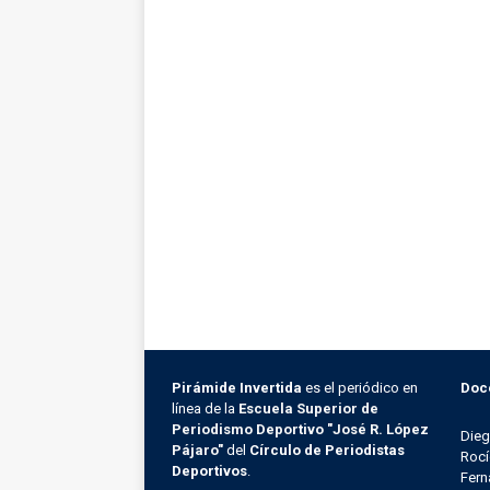
Pirámide Invertida
es el periódico en
Doc
línea de la
Escuela Superior de
Periodismo Deportivo "José R. López
Die
Pájaro"
del
Círculo de Periodistas
Rocí
Deportivos
.
Fern