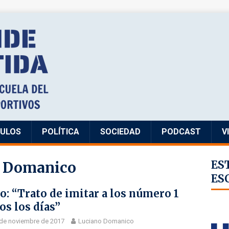
CULOS
POLÍTICA
SOCIEDAD
PODCAST
V
o Domanico
ES
ES
o: “Trato de imitar a los número 1
os los días”
de noviembre de 2017
Luciano Domanico