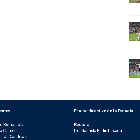
entes
Equipo directivo de la Escuela
go Bomparola
Rector
a
o Calmels
Lic. Gabriela Padín Losada
ando Candeias