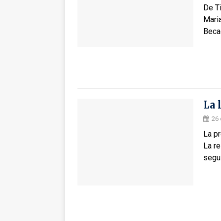
De Ti
Maria
Beca
La 
26 
La pr
La r
segu