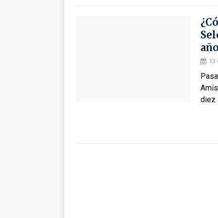
¿Có
Sel
año
13 
Pasar
Amis
diez