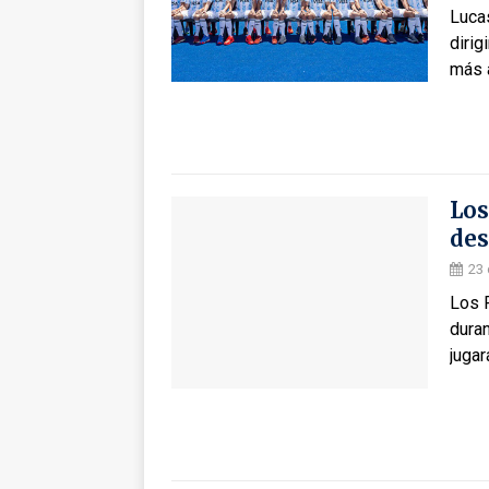
Luca
dirig
más 
Los
des
23 
Los 
dura
jugar