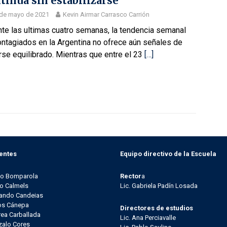
tinúa sin estabilizarse
 de mayo de 2021
Kevin Airmar Carrasco Carrión
te las ultimas cuatro semanas, la tendencia semanal
ntagiados en la Argentina no ofrece aún señales de
se equilibrado. Mientras que entre el 23
[…]
entes
Equipo directivo de la Escuela
go Bomparola
Rector
a
o Calmels
Lic. Gabriela Padín Losada
ando Candeias
os Cánepa
Directores de estudios
ea Carballada
Lic. Ana Perciavalle
alo Cores