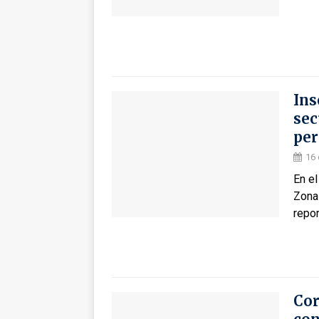
Ins
sec
per
16 
En el
Zona 
repo
Cor