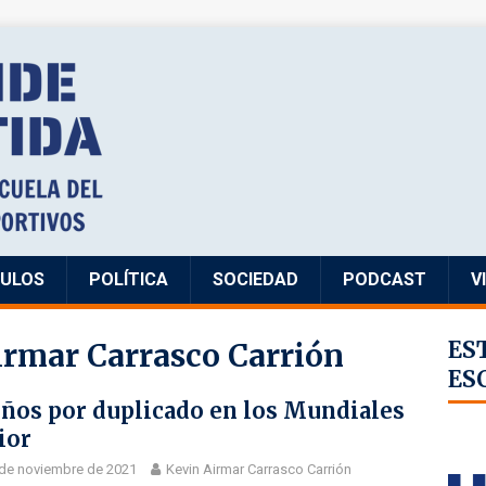
CULOS
POLÍTICA
SOCIEDAD
PODCAST
V
irmar Carrasco Carrión
ES
ES
ños por duplicado en los Mundiales
ior
de noviembre de 2021
Kevin Airmar Carrasco Carrión