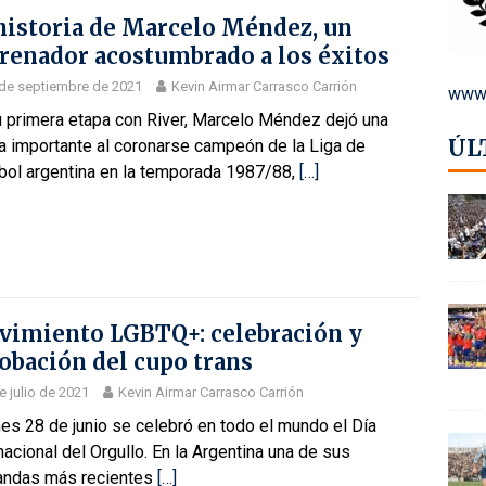
historia de Marcelo Méndez, un
renador acostumbrado a los éxitos
de septiembre de 2021
Kevin Airmar Carrasco Carrión
www.
u primera etapa con River, Marcelo Méndez dejó una
ÚL
a importante al coronarse campeón de la Liga de
ibol argentina en la temporada 1987/88,
[…]
imiento LGBTQ+: celebración y
obación del cupo trans
e julio de 2021
Kevin Airmar Carrasco Carrión
nes 28 de junio se celebró en todo el mundo el Día
nacional del Orgullo. En la Argentina una de sus
ndas más recientes
[…]