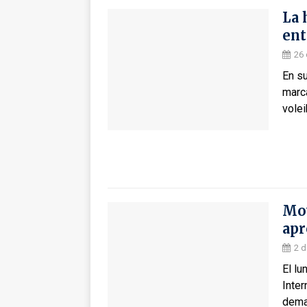
La 
ent
26 
En s
marc
vole
Mov
apr
2 d
El lu
Inter
dema