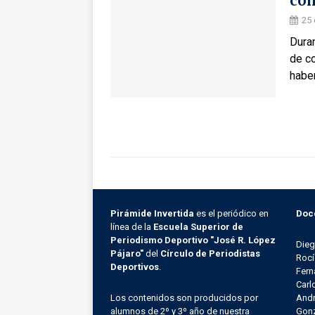
con
25
Duran
de co
haber
Pirámide Invertida
es el periódico en
Doc
línea de la
Escuela Superior de
Periodismo Deportivo "José R. López
Die
Pájaro"
del
Círculo de Periodistas
Rocí
Deportivos
.
Fern
Carl
Los contenidos son producidos por
Andr
alumnos de 2º y 3º año de nuestra
Gonz