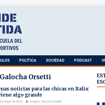
CULOS
POLÍTICA
SOCIEDAD
PODCAST
V
 Galocha Orsetti
ES
ES
nas noticias para las chicas en Italia:
viene algo grande
 de mayo de 2022
Joaquín Galocha Orsetti