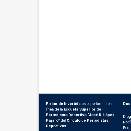
Pirámide Invertida
es el periódico en
Doc
línea de la
Escuela Superior de
Periodismo Deportivo "José R. López
Die
Pájaro"
del
Círculo de Periodistas
Rocí
Deportivos
.
Fern