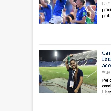
La Fe
próxi
profe
Car
fem
ac
29 
Perio
canal
Libe