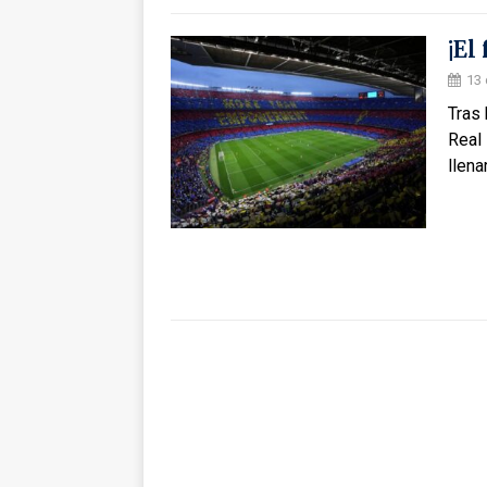
¡El
13 
Tras 
Real
llena