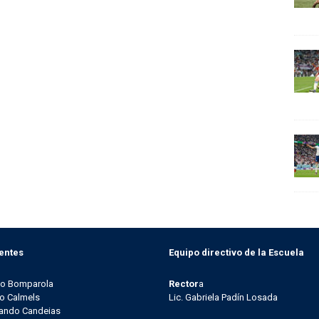
entes
Equipo directivo de la Escuela
go Bomparola
Rector
a
o Calmels
Lic. Gabriela Padín Losada
ando Candeias