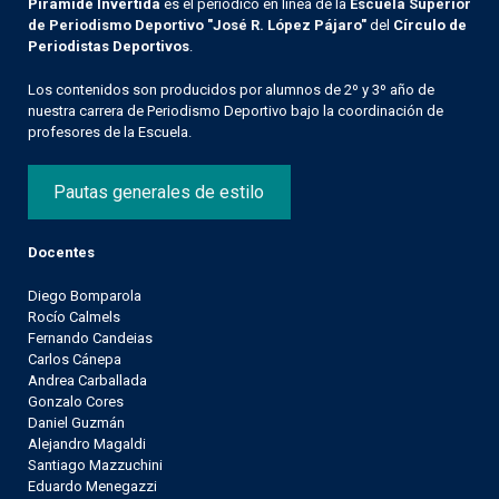
Pirámide Invertida
es el periódico en línea de la
Escuela Superior
de Periodismo Deportivo "José R. López Pájaro"
del
Círculo de
Periodistas Deportivos
.
Los contenidos son producidos por alumnos de 2º y 3º año de
nuestra carrera de Periodismo Deportivo bajo la coordinación de
profesores de la Escuela.
Pautas generales de estilo
Docentes
Diego Bomparola
Rocío Calmels
Fernando Candeias
Carlos Cánepa
Andrea Carballada
Gonzalo Cores
Daniel Guzmán
Alejandro Magaldi
Santiago Mazzuchini
Eduardo Menegazzi