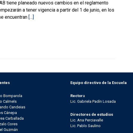
FAB tiene planeado nuevos cambios en el reglamento
mpezarán a tener vigencia a partir del 1 de junio, en los
se encuentran
[…]
entes
Equipo directivo de la Escuela
go Bomparola
Rector
a
o Calmels
Lic. Gabriela Padín Losada
ando Candeias
os Cánepa
Directores de estudios
ea Carballada
Lic. Ana Perciavalle
alo Cores
Lic. Pablo Saulino
el Guzmán