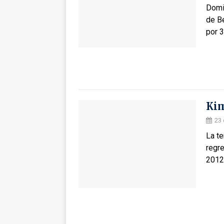
Domi
de Be
por 3
Kim
23 
La te
regre
2012