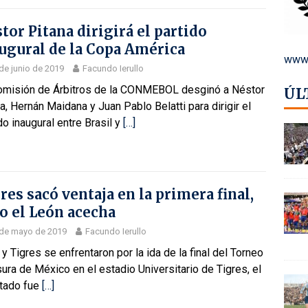
tor Pitana dirigirá el partido
ugural de la Copa América
www.
de junio de 2019
Facundo Ierullo
omisión de Árbitros de la CONMEBOL desginó a Néstor
ÚL
a, Hernán Maidana y Juan Pablo Belatti para dirigir el
do inaugural entre Brasil y
[…]
res sacó ventaja en la primera final,
o el León acecha
 de mayo de 2019
Facundo Ierullo
y Tigres se enfrentaron por la ida de la final del Torneo
ura de México en el estadio Universitario de Tigres, el
ltado fue
[…]