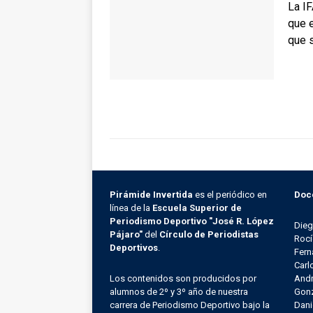
La I
que e
que 
Pirámide Invertida
es el periódico en
Doc
línea de la
Escuela Superior de
Periodismo Deportivo "José R. López
Die
Pájaro"
del
Círculo de Periodistas
Rocí
Deportivos
.
Fern
Carl
Los contenidos son producidos por
Andr
alumnos de 2º y 3º año de nuestra
Gonz
carrera de Periodismo Deportivo bajo la
Dani