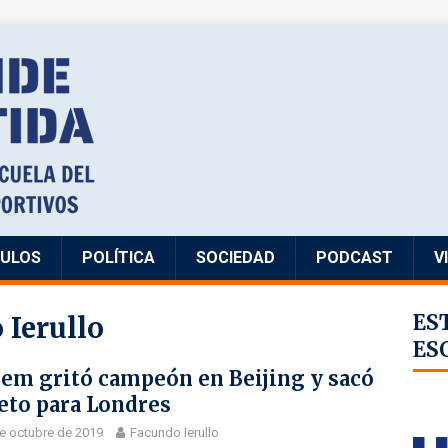
CULOS
POLÍTICA
SOCIEDAD
PODCAST
V
 Ierullo
ES
ES
em gritó campeón en Beijing y sacó
eto para Londres
e octubre de 2019
Facundo Ierullo