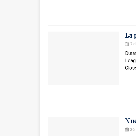
La 
7 
Duran
Leagu
Clos
Nue
26 