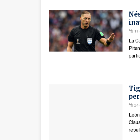
Nés
ina
11 
La C
Pitan
parti
Tig
per
24
León 
Claus
resu