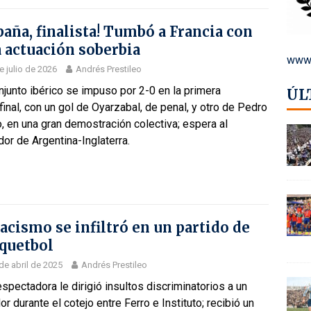
paña, finalista! Tumbó a Francia con
 actuación soberbia
www.
e julio de 2026
Andrés Prestileo
njunto ibérico se impuso por 2-0 en la primera
ÚL
inal, con un gol de Oyarzabal, de penal, y otro de Pedro
, en una gran demostración colectiva; espera al
or de Argentina-Inglaterra.
racismo se infiltró en un partido de
quetbol
de abril de 2025
Andrés Prestileo
spectadora le dirigió insultos discriminatorios a un
or durante el cotejo entre Ferro e Instituto; recibió un