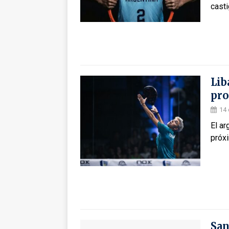
casti
Lib
pro
14 
El ar
próxi
San