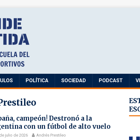
CULOS
POLÍTICA
SOCIEDAD
PODCAST
V
Prestileo
ES
ES
paña, campeón! Destronó a la
entina con un fútbol de alto vuelo
de julio de 2026
Andrés Prestileo