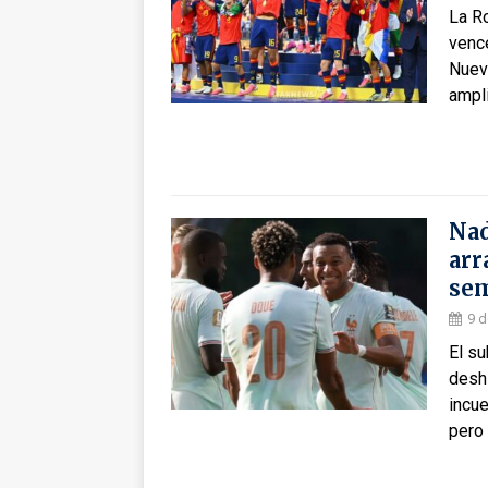
La Ro
vence
Nueva
ampli
Nad
arr
sem
9 d
El s
deshi
incue
pero 