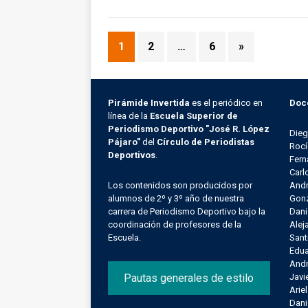
1
2
…
6
»
Pirámide Invertida
es el periódico en
Doc
línea de la
Escuela Superior de
Periodismo Deportivo "José R. López
Die
Pájaro"
del
Círculo de Periodistas
Rocí
Deportivos
.
Fern
Carl
Los contenidos son producidos por
Andr
alumnos de 2º y 3º año de nuestra
Gonz
carrera de Periodismo Deportivo bajo la
Dani
coordinación de profesores de la
Alej
Escuela.
Sant
Edu
Andr
Pautas generales de estilo
Javi
Arie
Dani