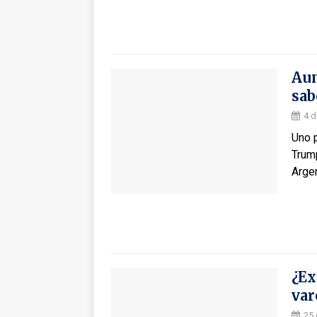
Aun
sab
4 d
Uno 
Trum
Arge
¿Ex
var
25 