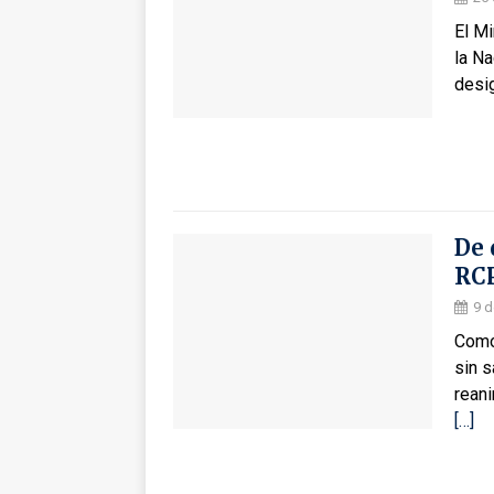
El Mi
la N
desi
De 
RC
9 d
Como
sin 
rean
[…]