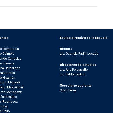
entes
Equipo directivo de la Escuela
go Bomparola
Rector
a
o Calmels
Lic. Gabriela Padín Losada
ando Candeias
os Cánepa
Directores de estudios
ea Carballada
Lic. Ana Perciavalle
alo Cores
Lic. Pablo Saulino
el Guzmán
andro Magaldi
Secretario suplente
iago Mazzuchini
Silvio Pérez
ardo Menegazzi
és Prestileo
er Rodríguez
l Ruya
el Talio