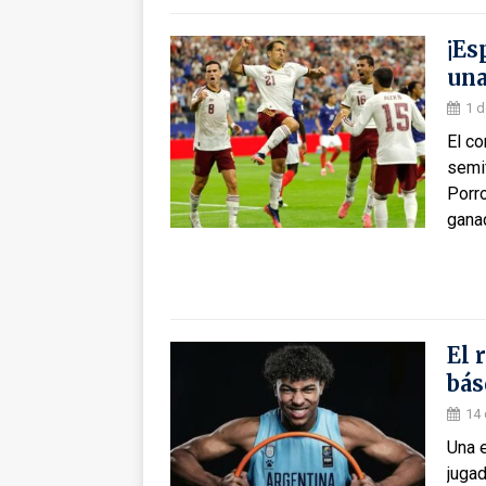
¡Es
una
1 d
El co
semif
Porro
ganad
El 
bás
14 
Una e
jugad