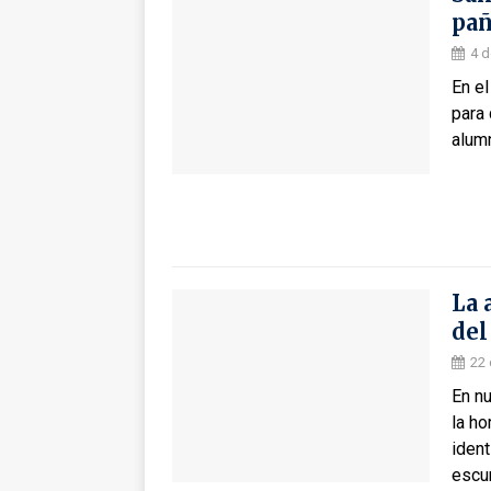
pañ
4 d
En el
para 
alum
La 
del
22 
En n
la ho
iden
escu