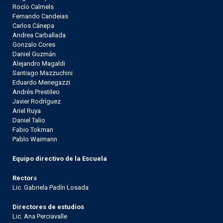
Rocío Calmels
Fernando Candeias
Carlos Cánepa
Andrea Carballada
Gonzalo Cores
Daniel Guzmán
Alejandro Magaldi
Santiago Mazzuchini
Eduardo Menegazzi
Andrés Prestileo
Javier Rodríguez
Ariel Ruya
Daniel Talio
Fabio Tokman
Pablo Waimann
Equipo directivo de la Escuela
Rector
a
Lic. Gabriela Padín Losada
Directores de estudios
Lic. Ana Perciavalle