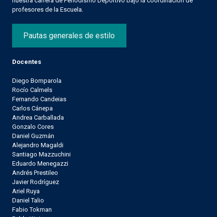
nuestra carrera de Periodismo Deportivo bajo la coordinación de
profesores de la Escuela.
Pautas generales de estilo
Docentes
Diego Bomparola
Rocío Calmels
Fernando Candeias
Carlos Cánepa
Andrea Carballada
Gonzalo Cores
Daniel Guzmán
Alejandro Magaldi
Santiago Mazzuchini
Eduardo Menegazzi
Andrés Prestileo
Javier Rodríguez
Ariel Ruya
Daniel Talio
Fabio Tokman