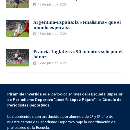
18 de julio de 2026
Argentina-España: la «Finalísima» que el
mundo esperaba
18 de julio de 2026
Francia-Inglaterra: 90 minutos solo por el
honor
17 de julio de 2026
Pirámide Invertida
es el periódico en línea de la
Escuela Superior
de Periodismo Deportivo "José R. López Pájaro"
del
Círculo de
Periodistas Deportivos
.
Los contenidos son producidos por alumnos de 2º y 3º año de
nuestra carrera de Periodismo Deportivo bajo la coordinación de
profesores de la Escuela.