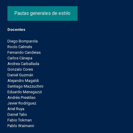
Pautas generales de estilo
Docentes
Diego Bomparola
Rocío Calmels
Fernando Candeias
Carlos Cánepa
Andrea Carballada
Gonzalo Cores
Daniel Guzmán
Alejandro Magaldi
Santiago Mazzuchini
Eduardo Menegazzi
Andrés Prestileo
Javier Rodríguez
Ariel Ruya
Daniel Talio
Fabio Tokman
Pablo Waimann