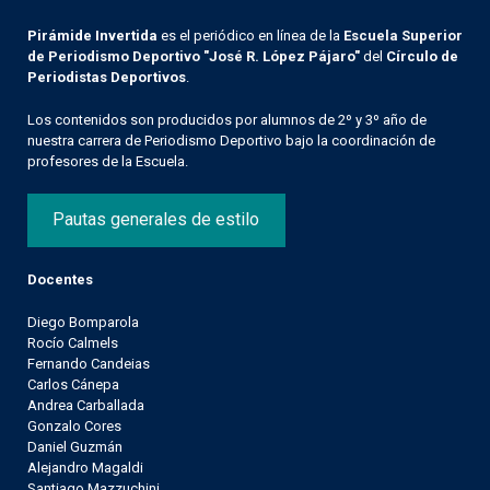
Pirámide Invertida
es el periódico en línea de la
Escuela Superior
de Periodismo Deportivo "José R. López Pájaro"
del
Círculo de
Periodistas Deportivos
.
Los contenidos son producidos por alumnos de 2º y 3º año de
nuestra carrera de Periodismo Deportivo bajo la coordinación de
profesores de la Escuela.
Pautas generales de estilo
Docentes
Diego Bomparola
Rocío Calmels
Fernando Candeias
Carlos Cánepa
Andrea Carballada
Gonzalo Cores
Daniel Guzmán
Alejandro Magaldi
Santiago Mazzuchini