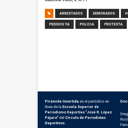
ARRESTADOS
DEMORADOS
H
PEDIDOS YA
POLICIA
PROTESTA
Pirámide Invertida
es el periódico en
Doc
línea de la
Escuela Superior de
Periodismo Deportivo "José R. López
Die
Pájaro"
del
Círculo de Periodistas
Rocí
Deportivos
.
Fern