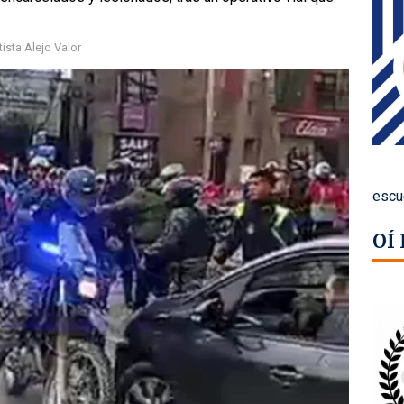
ista Alejo Valor
escu
OÍ