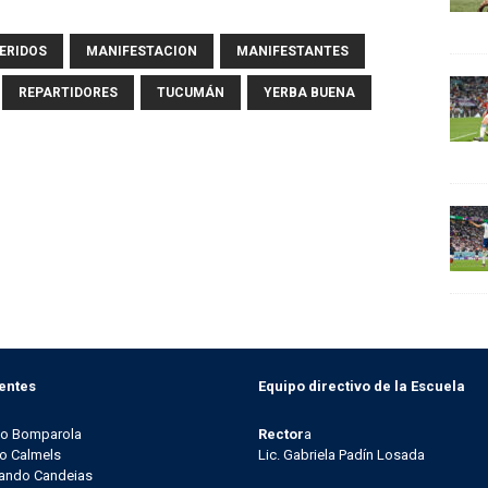
ERIDOS
MANIFESTACION
MANIFESTANTES
REPARTIDORES
TUCUMÁN
YERBA BUENA
entes
Equipo directivo de la Escuela
go Bomparola
Rector
a
o Calmels
Lic. Gabriela Padín Losada
ando Candeias