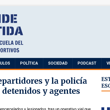
CULOS
POLÍTICA
SOCIEDAD
PODCAST
V
epartidores y la policía
ES
ES
 detenidos y agentes
encarcelados y lesionados, tras un operativo vial que