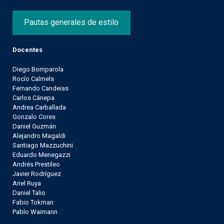
Pautas generales de estilo
Docentes
Diego Bomparola
Rocío Calmels
Fernando Candeias
Carlos Cánepa
Andrea Carballada
Gonzalo Cores
Daniel Guzmán
Alejandro Magaldi
Santiago Mazzuchini
Eduardo Menegazzi
Andrés Prestileo
Javier Rodríguez
Ariel Ruya
Daniel Talio
Fabio Tokman
Pablo Waimann