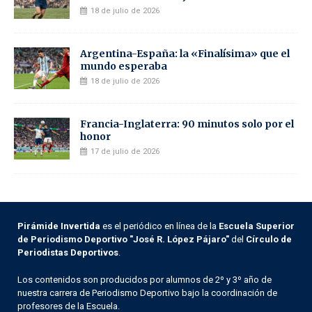
18 de julio de 2026
Argentina-España: la «Finalísima» que el
mundo esperaba
18 de julio de 2026
Francia-Inglaterra: 90 minutos solo por el
honor
17 de julio de 2026
Pirámide Invertida
es el periódico en línea de la
Escuela Superior
de Periodismo Deportivo "José R. López Pájaro"
del
Círculo de
Periodistas Deportivos
.
Los contenidos son producidos por alumnos de 2º y 3º año de
nuestra carrera de Periodismo Deportivo bajo la coordinación de
profesores de la Escuela.