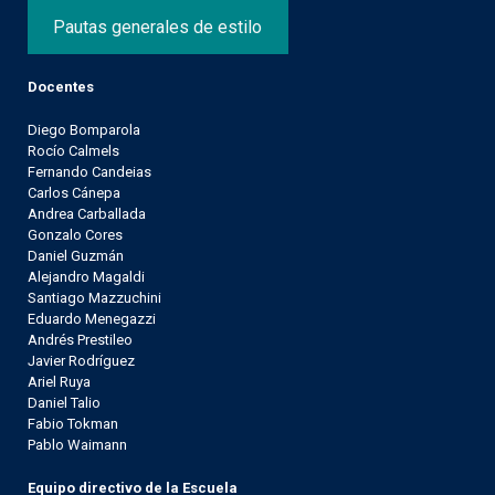
Pautas generales de estilo
Docentes
Diego Bomparola
Rocío Calmels
Fernando Candeias
Carlos Cánepa
Andrea Carballada
Gonzalo Cores
Daniel Guzmán
Alejandro Magaldi
Santiago Mazzuchini
Eduardo Menegazzi
Andrés Prestileo
Javier Rodríguez
Ariel Ruya
Daniel Talio
Fabio Tokman
Pablo Waimann
Equipo directivo de la Escuela