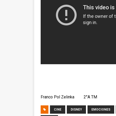
Franco Pol Zelinka 2°A TM
CINE
DISNEY
EMOCIONES