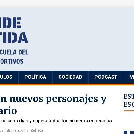
CULOS
POLÍTICA
SOCIEDAD
PODCAST
V
n nuevos personajes y
ES
ES
ario
hace unos días y supera todos los números esperados.
os
Franco Pol Zelinka