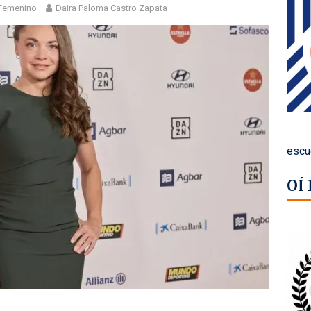
 Femenino
Daira Paloma Castro Zapata
escu
OÍ