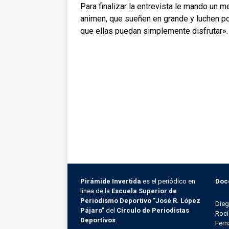
Para finalizar la entrevista le mando un 
animen, que sueñen en grande y luchen po
que ellas puedan simplemente disfrutar».
Pirámide Invertida
es el periódico en
Doc
línea de la
Escuela Superior de
Periodismo Deportivo "José R. López
Die
Pájaro"
del
Círculo de Periodistas
Rocí
Deportivos
.
Fern