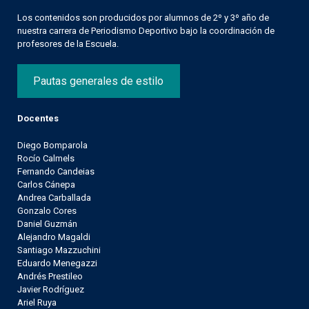
Los contenidos son producidos por alumnos de 2º y 3º año de
nuestra carrera de Periodismo Deportivo bajo la coordinación de
profesores de la Escuela.
Pautas generales de estilo
Docentes
Diego Bomparola
Rocío Calmels
Fernando Candeias
Carlos Cánepa
Andrea Carballada
Gonzalo Cores
Daniel Guzmán
Alejandro Magaldi
Santiago Mazzuchini
Eduardo Menegazzi
Andrés Prestileo
Javier Rodríguez
Ariel Ruya