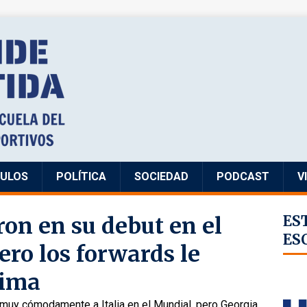
CULOS
POLÍTICA
SOCIEDAD
PODCAST
V
on en su debut en el
ES
ES
ero los forwards le
tima
 muy cómodamente a Italia en el Mundial, pero Georgia