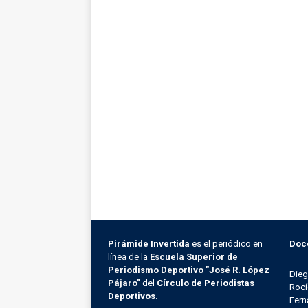
Pirámide Invertida
es el periódico en
Doc
línea de la
Escuela Superior de
Periodismo Deportivo "José R. López
Die
Pájaro"
del
Círculo de Periodistas
Rocí
Deportivos
.
Fern