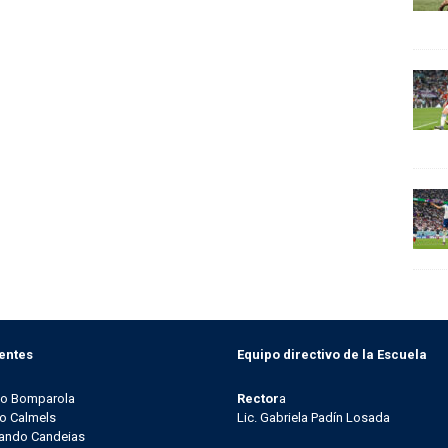
entes
Equipo directivo de la Escuela
go Bomparola
Rector
a
o Calmels
Lic. Gabriela Padín Losada
ando Candeias