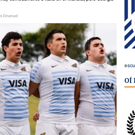
as Emanuel
escu
OÍ