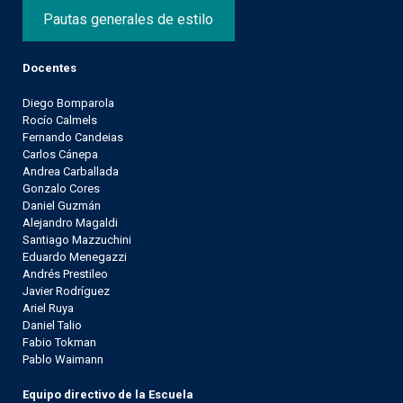
Pautas generales de estilo
Docentes
Diego Bomparola
Rocío Calmels
Fernando Candeias
Carlos Cánepa
Andrea Carballada
Gonzalo Cores
Daniel Guzmán
Alejandro Magaldi
Santiago Mazzuchini
Eduardo Menegazzi
Andrés Prestileo
Javier Rodríguez
Ariel Ruya
Daniel Talio
Fabio Tokman
Pablo Waimann
Equipo directivo de la Escuela