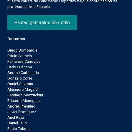
nuestra carrera de Periodismo Deportivo bajo la coordinación de
profesores de la Escuela.
Pautas generales de estilo
Docentes
Diego Bomparola
Rocío Calmels
Fernando Candeias
Carlos Cánepa
Andrea Carballada
Gonzalo Cores
Daniel Guzmán
Alejandro Magaldi
Santiago Mazzuchini
Eduardo Menegazzi
Andrés Prestileo
Javier Rodríguez
Ariel Ruya
Daniel Talio
Fabio Tokman