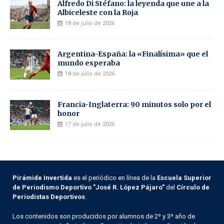
Alfredo Di Stéfano: la leyenda que une a la
Albiceleste con la Roja
18 de julio de 2026
Argentina-España: la «Finalísima» que el
mundo esperaba
18 de julio de 2026
Francia-Inglaterra: 90 minutos solo por el
honor
17 de julio de 2026
Pirámide Invertida
es el periódico en línea de la
Escuela Superior
de Periodismo Deportivo "José R. López Pájaro"
del
Círculo de
Periodistas Deportivos
.
Los contenidos son producidos por alumnos de 2º y 3º año de