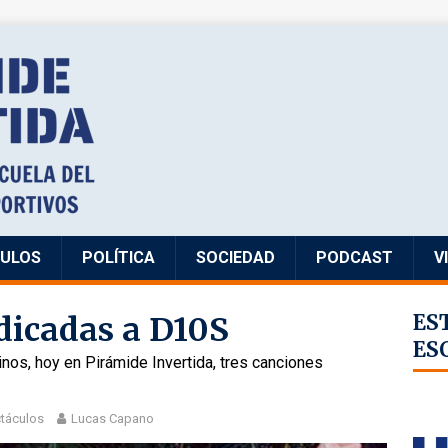
CULOS
POLÍTICA
SOCIEDAD
PODCAST
V
dicadas a D10S
ES
ES
nos, hoy en Pirámide Invertida, tres canciones
ctáculos
Lucas Capano