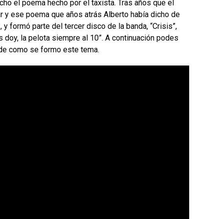
ho el poema hecho por el taxista. Tras años que el
ar y ese poema que años atrás Alberto había dicho de
 formó parte del tercer disco de la banda, “Crisis”,
s doy, la pelota siempre al 10”. A continuación podes
a de como se formo este tema.