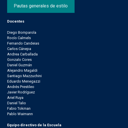
Pautas generales de estilo
Docentes
Diego Bomparola
Rocío Calmels
Fernando Candeias
Carlos Cánepa
Andrea Carballada
Gonzalo Cores
Daniel Guzmán
Alejandro Magaldi
Santiago Mazzuchini
Eduardo Menegazzi
Andrés Prestileo
Javier Rodríguez
Ariel Ruya
Daniel Talio
Fabio Tokman
Pablo Waimann
Equipo directivo de la Escuela