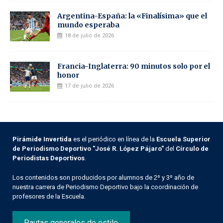
Argentina-España: la «Finalísima» que el
mundo esperaba
18 de julio de 2026
Francia-Inglaterra: 90 minutos solo por el
honor
17 de julio de 2026
Pirámide Invertida
es el periódico en línea de la
Escuela Superior
de Periodismo Deportivo "José R. López Pájaro"
del
Círculo de
Periodistas Deportivos
.
Los contenidos son producidos por alumnos de 2º y 3º año de
nuestra carrera de Periodismo Deportivo bajo la coordinación de
profesores de la Escuela.
Pautas generales de estilo