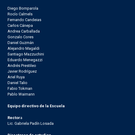
Diego Bomparola
Rocío Calmels
Fernando Candeias
Carlos Cánepa
Andrea Carballada
Gonzalo Cores
Daniel Guzmán
Alejandro Magaldi
Santiago Mazzuchini
Eduardo Menegazzi
Andrés Prestileo
Javier Rodríguez
Ariel Ruya
Daniel Talio
Fabio Tokman
Pablo Waimann
Equipo directivo de la Escuela
Rector
a
Lic. Gabriela Padín Losada