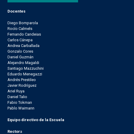
Docentes
Diego Bomparola
Rocío Calmels
Fernando Candeias
Carlos Cánepa
Andrea Carballada
Gonzalo Cores
Daniel Guzmán
Alejandro Magaldi
Santiago Mazzuchini
Eduardo Menegazzi
Andrés Prestileo
Javier Rodríguez
Ariel Ruya
Daniel Talio
Fabio Tokman
Pablo Waimann
Equipo directivo de la Escuela
Rector
a