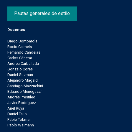
Pautas generales de estilo
Docentes
Diego Bomparola
Rocío Calmels
Fernando Candeias
Carlos Cánepa
Andrea Carballada
Gonzalo Cores
Daniel Guzmán
Alejandro Magaldi
Santiago Mazzuchini
Eduardo Menegazzi
Andrés Prestileo
Javier Rodríguez
Ariel Ruya
Daniel Talio
Fabio Tokman
Pablo Waimann