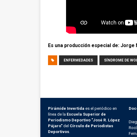
Es una producción especial de: Jorge 
ENFERMEDADES
SÍNDROME DE W
Pirámide Invertida
es el periódico en
Doc
línea de la
Escuela Superior de
Periodismo Deportivo "José R. López
Die
Pájaro"
del
Círculo de Periodistas
Rocí
Deportivos
.
Fern