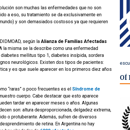
evolución son muchas las enfermedades que no son
do a eso, su tratamiento se da exclusivamente en
r mundo) y son demasiados costosos ya que requieren
o DIDMOAD, según la
Alianza de Familias Afectadas
 A la misma se la describe como una enfermedad
diabetes mellitus tipo 1, diabetes insípida, sordera
 signos neurológicos. Existen dos tipos de pacientes:
escu
ística y es que suele aparecer en los primeros diez años
OÍ
mo “raras” o poco frecuentes es el
Síndrome de
e nuestro cuerpo. Cabe destacar que esto aparece
pueden tardar en aparecer meses o años. Algunas
adecen son: altura desproporcionada, delgadez extrema,
dido o protuberante. Además, sufren de diversos
esprendimiento de retina. En Argentina no hay