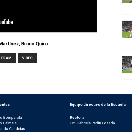
Martínez, Bruno Quiro
OLFRAM
VIDEO
entes
Equipo directivo de la Escuela
go Bomparola
Rector
a
o Calmels
Lic. Gabriela Padín Losada
ando Candeias