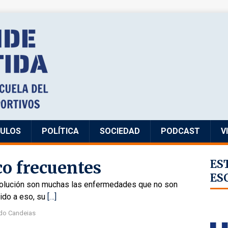
CULOS
POLÍTICA
SOCIEDAD
PODCAST
V
o frecuentes
ES
ES
evolución son muchas las enfermedades que no son
bido a eso, su
[…]
do Candeias