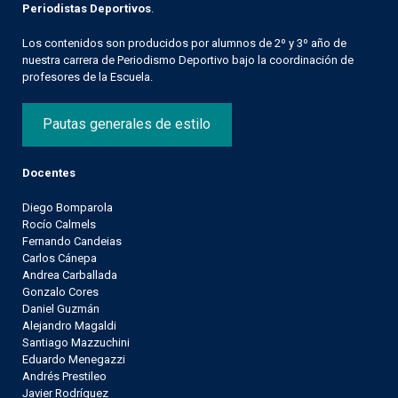
Periodistas Deportivos
.
Los contenidos son producidos por alumnos de 2º y 3º año de
nuestra carrera de Periodismo Deportivo bajo la coordinación de
profesores de la Escuela.
Pautas generales de estilo
Docentes
Diego Bomparola
Rocío Calmels
Fernando Candeias
Carlos Cánepa
Andrea Carballada
Gonzalo Cores
Daniel Guzmán
Alejandro Magaldi
Santiago Mazzuchini
Eduardo Menegazzi
Andrés Prestileo
Javier Rodríguez