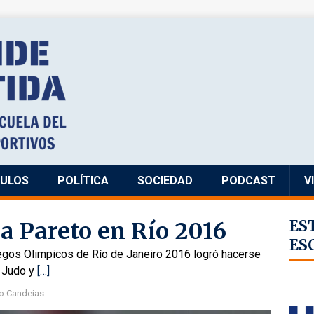
CULOS
POLÍTICA
SOCIEDAD
PODCAST
V
a Pareto en Río 2016
ES
ES
egos Olimpicos de Río de Janeiro 2016 logró hacerse
n Judo y
[…]
o Candeias