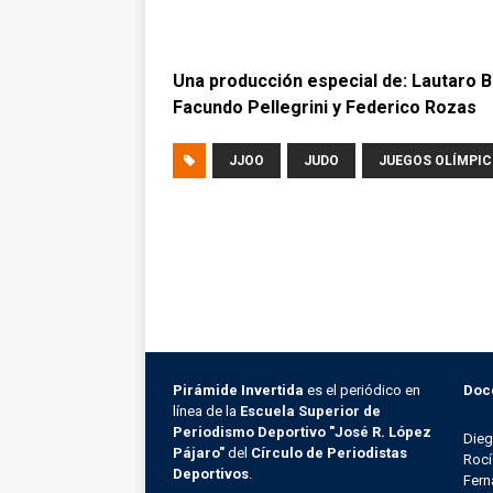
Una producción especial de: Lautaro Bo
Facundo Pellegrini y Federico Rozas
JJOO
JUDO
JUEGOS OLÍMPI
Pirámide Invertida
es el periódico en
Doc
línea de la
Escuela Superior de
Periodismo Deportivo "José R. López
Die
Pájaro"
del
Círculo de Periodistas
Rocí
Deportivos
.
Fern