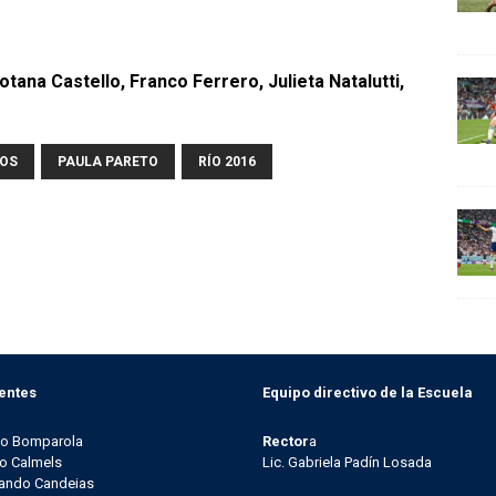
tana Castello, Franco Ferrero, Julieta Natalutti,
COS
PAULA PARETO
RÍO 2016
entes
Equipo directivo de la Escuela
go Bomparola
Rector
a
o Calmels
Lic. Gabriela Padín Losada
ando Candeias