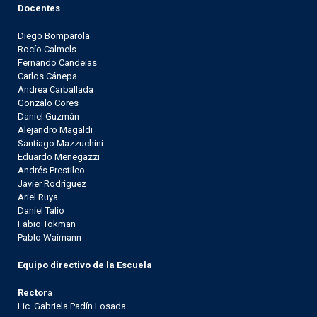
Docentes
Diego Bomparola
Rocío Calmels
Fernando Candeias
Carlos Cánepa
Andrea Carballada
Gonzalo Cores
Daniel Guzmán
Alejandro Magaldi
Santiago Mazzuchini
Eduardo Menegazzi
Andrés Prestileo
Javier Rodríguez
Ariel Ruya
Daniel Talio
Fabio Tokman
Pablo Waimann
Equipo directivo de la Escuela
Rector
a
Lic. Gabriela Padín Losada