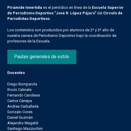
Pirámide Invertida
es el periódico en línea de la
Escuela Superior
de Periodismo Deportivo "José R. López Pájaro"
del
Círculo de
Periodistas Deportivos
.
Los contenidos son producidos por alumnos de 2º y 3º año de
nuestra carrera de Periodismo Deportivo bajo la coordinación de
profesores de la Escuela.
Pautas generales de estilo
Docentes
Diego Bomparola
Rocío Calmels
Fernando Candeias
Carlos Cánepa
Andrea Carballada
Gonzalo Cores
Daniel Guzmán
Alejandro Magaldi
Santiago Mazzuchini