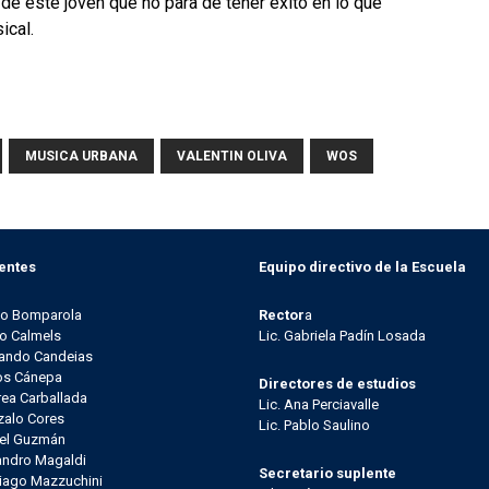
 de este joven que no para de tener éxito en lo que
ical.
MUSICA URBANA
VALENTIN OLIVA
WOS
entes
Equipo directivo de la Escuela
go Bomparola
Rector
a
o Calmels
Lic. Gabriela Padín Losada
ando Candeias
os Cánepa
Directores de estudios
ea Carballada
Lic. Ana Perciavalle
alo Cores
Lic. Pablo Saulino
el Guzmán
andro Magaldi
Secretario suplente
iago Mazzuchini