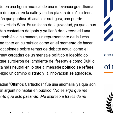
ido en una figura musical de una relevancia grandísima
ó de rapear en la calle y en las plazas de niño a tener
n que publica. Al analizar su figura, uno puede
onvertido Wos. Es un ícono de la juventud, ya que a sus
es cantantes del país y ya llenó dos veces el Luna
 también, a su manera, un representante de la lucha
mismo tanto en su música como en el momento de hacer
 ocasiones sobre temas de debate actual como el
escu
 muy cargadas de un mensaje político e ideológico
s que surgieron del ambiente del freestyle como Duki o
OÍ
 más neutral en lo que al mensaje político se refiere,
ligió un camino distinto y la innovación se agradece.
radial “Últimos Cartuchos” fue una anomalía, ya que son
n argentino hablar en público: “
No es algo que me
to que esté pasando. Me expreso a través de mi