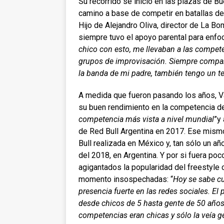
Su recorrido se inició en las plazas de 
camino a base de competir en batallas d
Hijo de Alejandro Oliva, director de La B
siempre tuvo el apoyo parental para enfoca
chico con esto, me llevaban a las compet
grupos de improvisación. Siempre compart
la banda de mi padre, también tengo un 
A medida que fueron pasando los años, V
su buen rendimiento en la competencia de
competencia más vista a nivel mundial
”y 
de Red Bull Argentina en 2017. Ese mism
Bull realizada en México y, tan sólo un añ
del 2018, en Argentina. Y por si fuera poc
agigantados la popularidad del freestyle 
momento insospechadas: “
Hoy se sabe c
presencia fuerte en las redes sociales. El
desde chicos de 5 hasta gente de 50 años
competencias eran chicas y sólo la veía ge