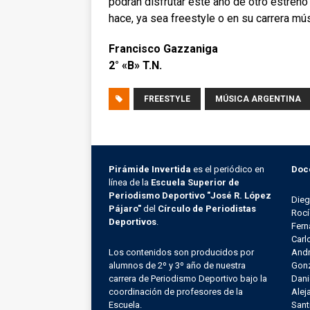
podrán disfrutar este año de otro estreno
hace, ya sea freestyle o en su carrera mús
Francisco Gazzaniga
2° «B» T.N.
FREESTYLE
MÚSICA ARGENTINA
Pirámide Invertida
es el periódico en
Doc
línea de la
Escuela Superior de
Periodismo Deportivo "José R. López
Die
Pájaro"
del
Círculo de Periodistas
Rocí
Deportivos
.
Fern
Carl
Los contenidos son producidos por
Andr
alumnos de 2º y 3º año de nuestra
Gonz
carrera de Periodismo Deportivo bajo la
Dani
coordinación de profesores de la
Alej
Escuela.
Sant