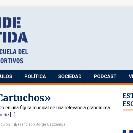
CULOS
POLÍTICA
SOCIEDAD
PODCAST
V
Cartuchos»
ES
ES
ido en una figura musical de una relevancia grandísima
só de
[…]
áculos
Francisco Jorge Gazzaniga