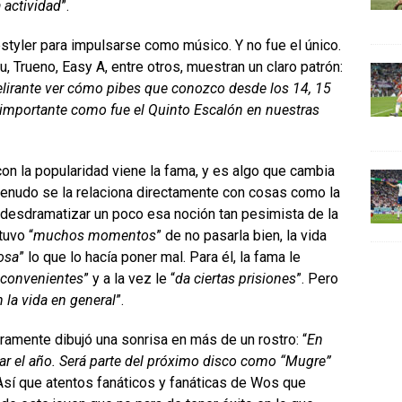
 actividad
”.
tyler para impulsarse como músico. Y no fue el único.
, Trueno, Easy A, entre otros, muestran un claro patrón:
lirante ver cómo pibes que conozco desde los 14, 15
 importante como fue el Quinto Escalón en nuestras
 con la popularidad viene la fama, y es algo que cambia
menudo se la relaciona directamente con cosas como la
desdramatizar un poco esa noción tan pesimista de la
tuvo “
muchos momentos
” de no pasarla bien, la vida
cosa
” lo que lo hacía poner mal. Para él, la fama le
inconvenientes
” y a la vez le “
da ciertas prisiones
”. Pero
 la vida en general
”.
ramente dibujó una sonrisa en más de un rostro: “
En
ar el año. Será parte del próximo disco como “Mugre”
. Así que atentos fanáticos y fanáticas de Wos que