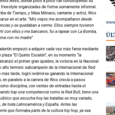
Buenos Aires, donde poco a poco fue construyendo su
e freestyle organizadas de forma sumamente informal.
omba de Tiempo, y Maia Mónaco, cantante y actriz, Wos
rse en el arte: “
Mis viejos me acompañaron desde
www.
encias y se quedaban a verme. Ellos siempre tuvieron
í con ellos y me bancaron, fui a rapear con La Bomba,
ÚL
tema con mi madre
”.
alentín empezó a adquirir cada vez más fama mediante
 plaza “El Quinto Escalón”, en su momento “
la
alcanzó el primer gran quiebre, la victoria en la Nacional
o año terminó subcampeón de la Internacional de Red
o más tarde, logró redimirse ganando la Internacional
o, en paralelo a la carrera de Wos crecía a pasos
como disciplina, con ventas de entradas hasta el
uando hay una competencia como la Red Bull, tiene una
 público que escucha hoy las batallas es muy variado,
, de toda Latinoamérica y España. Antes las
nte que formaba parte de la cultura hip hop, ya sea