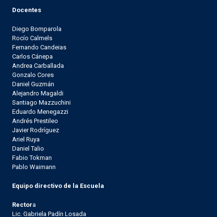
Docentes
Diego Bomparola
Rocío Calmels
Fernando Candeias
Carlos Cánepa
Andrea Carballada
Gonzalo Cores
Daniel Guzmán
Alejandro Magaldi
Santiago Mazzuchini
Eduardo Menegazzi
Andrés Prestileo
Javier Rodríguez
Ariel Ruya
Daniel Talio
Fabio Tokman
Pablo Waimann
Equipo directivo de la Escuela
Rector
a
Lic. Gabriela Padín Losada