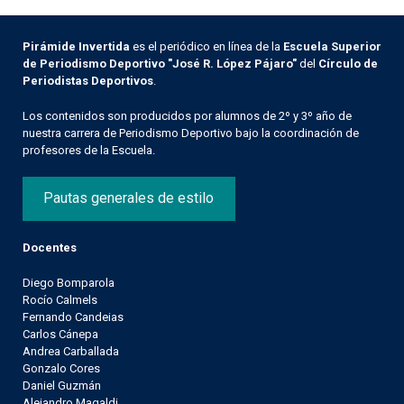
Pirámide Invertida
es el periódico en línea de la
Escuela Superior
de Periodismo Deportivo "José R. López Pájaro"
del
Círculo de
Periodistas Deportivos
.
Los contenidos son producidos por alumnos de 2º y 3º año de
nuestra carrera de Periodismo Deportivo bajo la coordinación de
profesores de la Escuela.
Pautas generales de estilo
Docentes
Diego Bomparola
Rocío Calmels
Fernando Candeias
Carlos Cánepa
Andrea Carballada
Gonzalo Cores
Daniel Guzmán
Alejandro Magaldi