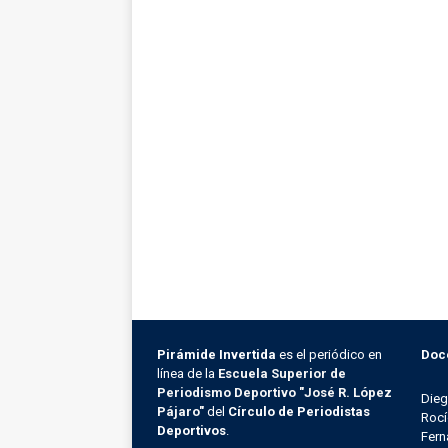
Pirámide Invertida
es el periódico en
Doc
línea de la
Escuela Superior de
Periodismo Deportivo "José R. López
Die
Pájaro"
del
Círculo de Periodistas
Rocí
Deportivos
.
Fern