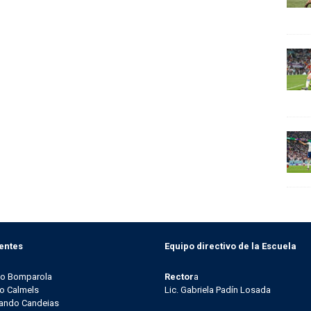
entes
Equipo directivo de la Escuela
go Bomparola
Rector
a
o Calmels
Lic. Gabriela Padín Losada
ando Candeias