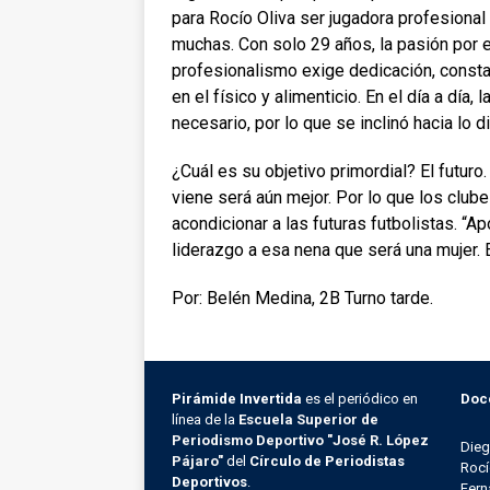
para Rocío Oliva ser jugadora profesiona
muchas. Con solo 29 años, la pasión por e
profesionalismo exige dedicación, constan
en el físico y alimenticio. En el día a día,
necesario, por lo que se inclinó hacia lo di
¿Cuál es su objetivo primordial? El futuro.
viene será aún mejor. Por lo que los club
acondicionar a las futuras futbolistas. “Ap
liderazgo a esa nena que será una mujer. E
Por: Belén Medina, 2B Turno tarde.
Pirámide Invertida
es el periódico en
Doc
línea de la
Escuela Superior de
Periodismo Deportivo "José R. López
Die
Pájaro"
del
Círculo de Periodistas
Rocí
Deportivos
.
Fern