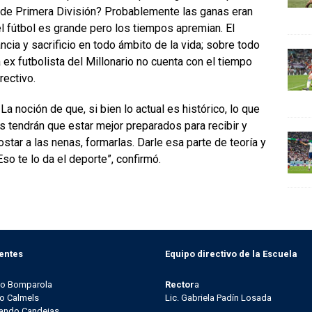
l de Primera División? Probablemente las ganas eran
l fútbol es grande pero los tiempos apremian. El
cia y sacrificio en todo ámbito de la vida; sobre todo
 la ex futbolista del Millonario no cuenta con el tiempo
rectivo.
 La noción de que, si bien lo actual es histórico, lo que
es tendrán que estar mejor preparados para recibir y
ostar a las nenas, formarlas. Darle esa parte de teoría y
so te lo da el deporte”, confirmó.
entes
Equipo directivo de la Escuela
go Bomparola
Rector
a
o Calmels
Lic. Gabriela Padín Losada
ando Candeias