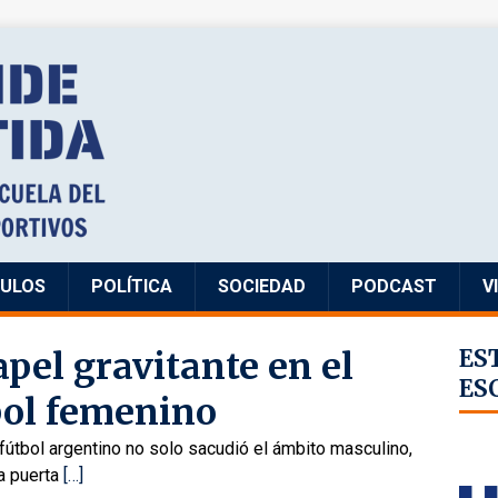
CULOS
POLÍTICA
SOCIEDAD
PODCAST
V
apel gravitante en el
ES
ES
tbol femenino
útbol argentino no solo sacudió el ámbito masculino,
la puerta
[…]