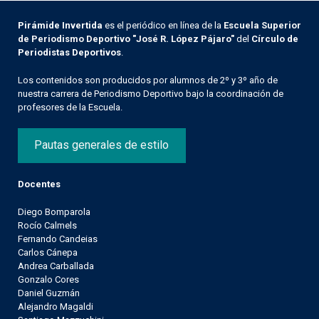
Pirámide Invertida
es el periódico en línea de la
Escuela Superior
de Periodismo Deportivo "José R. López Pájaro"
del
Círculo de
Periodistas Deportivos
.
Los contenidos son producidos por alumnos de 2º y 3º año de
nuestra carrera de Periodismo Deportivo bajo la coordinación de
profesores de la Escuela.
Pautas generales de estilo
Docentes
Diego Bomparola
Rocío Calmels
Fernando Candeias
Carlos Cánepa
Andrea Carballada
Gonzalo Cores
Daniel Guzmán
Alejandro Magaldi