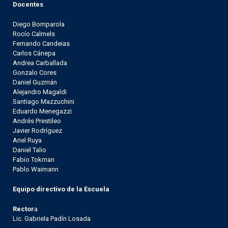
Docentes
Diego Bomparola
Rocío Calmels
Fernando Candeias
Carlos Cánepa
Andrea Carballada
Gonzalo Cores
Daniel Guzmán
Alejandro Magaldi
Santiago Mazzuchini
Eduardo Menegazzi
Andrés Prestileo
Javier Rodríguez
Ariel Ruya
Daniel Talio
Fabio Tokman
Pablo Waimann
Equipo directivo de la Escuela
Rector
a
Lic. Gabriela Padín Losada