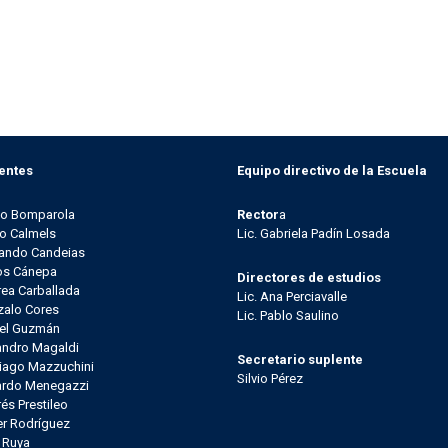
entes
Equipo directivo de la Escuela
go Bomparola
Rector
a
o Calmels
Lic. Gabriela Padín Losada
ando Candeias
os Cánepa
Directores de estudios
ea Carballada
Lic. Ana Perciavalle
alo Cores
Lic. Pablo Saulino
el Guzmán
andro Magaldi
Secretario suplente
iago Mazzuchini
Silvio Pérez
ardo Menegazzi
és Prestileo
er Rodríguez
l Ruya