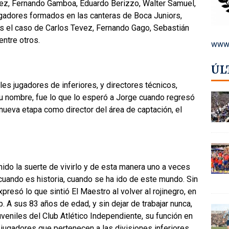
uez, Fernando Gamboa, Eduardo Berizzo, Walter Samuel,
gadores formados en las canteras de Boca Juniors,
es el caso de Carlos Tevez, Fernando Gago, Sebastián
entre otros.
www.
ÚL
les jugadores de inferiores, y directores técnicos,
su nombre, fue lo que lo esperó a Jorge cuando regresó
nueva etapa como director del área de captación, el
nido la suerte de vivirlo y de esta manera uno a veces
cuando es historia, cuando se ha ido de este mundo. Sin
xpresó lo que sintió El Maestro al volver al rojinegro, en
b. A sus 83 años de edad, y sin dejar de trabajar nunca,
juveniles del Club Atlético Independiente, su función en
 jugadores que pertenecen a las divisiones inferiores,