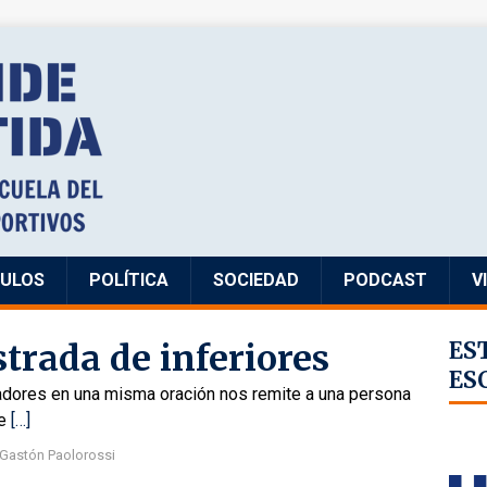
CULOS
POLÍTICA
SOCIEDAD
PODCAST
V
strada de inferiores
ES
ES
adores en una misma oración nos remite a una persona
re
[…]
Gastón Paolorossi