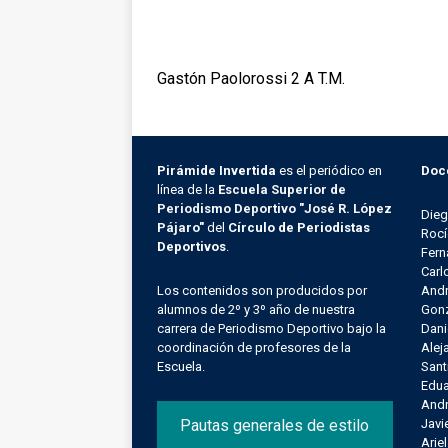
Gastón Paolorossi 2 A T.M.
Pirámide Invertida
es el periódico en
Doc
línea de la
Escuela Superior de
Periodismo Deportivo "José R. López
Die
Pájaro"
del
Círculo de Periodistas
Rocí
Deportivos
.
Fern
Carl
Los contenidos son producidos por
Andr
alumnos de 2º y 3º año de nuestra
Gonz
carrera de Periodismo Deportivo bajo la
Dani
coordinación de profesores de la
Alej
Escuela.
Sant
Edu
Andr
Pautas generales de estilo
Javi
Arie