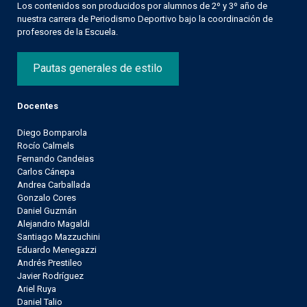
Los contenidos son producidos por alumnos de 2º y 3º año de
nuestra carrera de Periodismo Deportivo bajo la coordinación de
profesores de la Escuela.
Pautas generales de estilo
Docentes
Diego Bomparola
Rocío Calmels
Fernando Candeias
Carlos Cánepa
Andrea Carballada
Gonzalo Cores
Daniel Guzmán
Alejandro Magaldi
Santiago Mazzuchini
Eduardo Menegazzi
Andrés Prestileo
Javier Rodríguez
Ariel Ruya
Daniel Talio