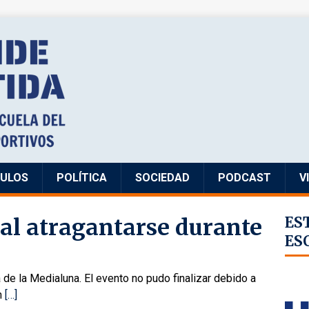
CULOS
POLÍTICA
SOCIEDAD
PODCAST
V
al atragantarse durante
ES
ES
a de la Medialuna. El evento no pudo finalizar debido a
n
[…]