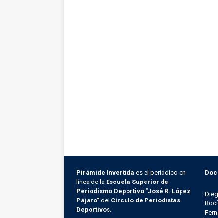
Pirámide Invertida
es el periódico en
Doc
línea de la
Escuela Superior de
Periodismo Deportivo "José R. López
Die
Pájaro"
del
Círculo de Periodistas
Rocí
Deportivos
.
Fern