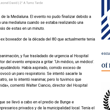
Leonel David | 2° A Turno Tarde
a de la Medialuna. El evento no pudo finalizar debido a
n una medialuna cuando se estaba realizando una
más de estas en un minuto.
n ex boxeador de la década del 80 que actualmente tenia
escu
eanimación, y fue trasladado de urgencia al Hospital
tor del evento empieza a gritar: ‘Un médico, un médico’.
OÍ
n ayudándolo. Había aspirado, comido exceso de
rovocó un paro respiratorio. Se intentó sacarle la
tro, se lo intentó reanimar, pero lo tuvimos que
mida», comentó Walter Ciancio, director del Hospital
 que se llevó a cabo en el predio de Bunge e
resarios privados y de la municipalidad local. Tenía el