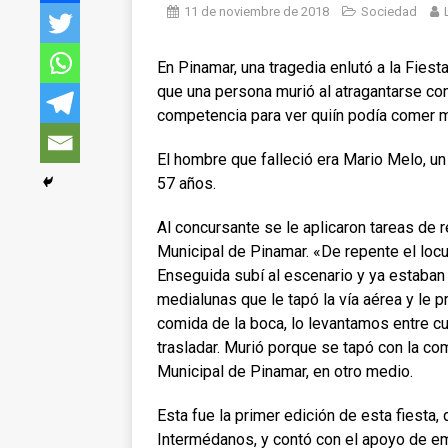
11 de noviembre de 2018
Sociedad
En Pinamar, una tragedia enlutó a la Fiest
que una persona murió al atragantarse co
competencia para ver quiín podía comer 
El hombre que falleció era Mario Melo, u
57 años.
Al concursante se le aplicaron tareas de r
Municipal de Pinamar. «De repente el locu
Enseguida subí al escenario y ya estaba
medialunas que le tapó la vía aérea y le p
comida de la boca, lo levantamos entre cua
trasladar. Murió porque se tapó con la co
Municipal de Pinamar, en otro medio.
Esta fue la primer edición de esta fiesta,
Intermédanos, y contó con el apoyo de emp