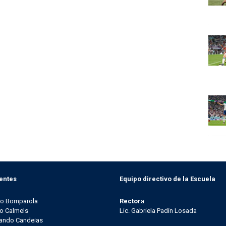
entes
Equipo directivo de la Escuela
go Bomparola
Rector
a
o Calmels
Lic. Gabriela Padín Losada
ando Candeias