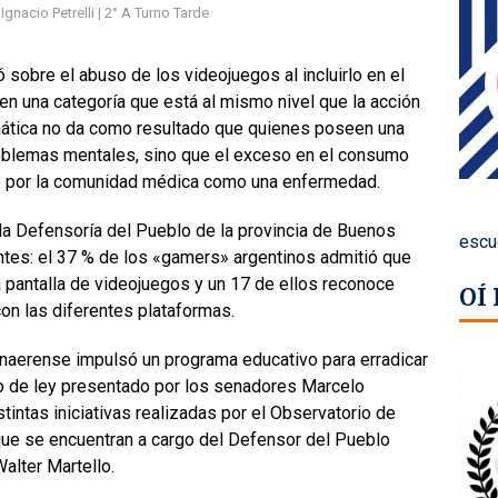
Ignacio Petrelli | 2° A Turno Tarde
 sobre el abuso de los videojuegos al incluirlo en el
n una categoría que está al mismo nivel que la acción
ática no da como resultado que quienes poseen una
roblemas mentales, sino que el exceso en el consumo
do por la comunidad médica como una enfermedad.
 la Defensoría del Pueblo de la provincia de Buenos
escu
ntes: el 37 % de los «gamers» argentinos admitió que
na pantalla de videojuegos y un 17 de ellos reconoce
OÍ
on las diferentes plataformas.
naerense impulsó un programa educativo para erradicar
to de ley presentado por los senadores Marcelo
tintas iniciativas realizadas por el Observatorio de
ue se encuentran a cargo del Defensor del Pueblo
alter Martello.