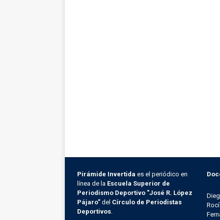
Pirámide Invertida
es el periódico en
Doc
línea de la
Escuela Superior de
Periodismo Deportivo "José R. López
Die
Pájaro"
del
Círculo de Periodistas
Rocí
Deportivos
.
Fern