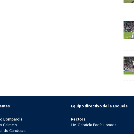
entes
Equipo directivo de la Escuela
go Bomparola
Rector
a
o Calmels
Lic. Gabriela Padín Losada
ando Candeias