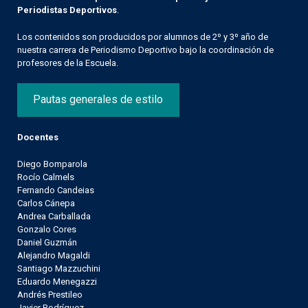
Periodistas Deportivos
.
Los contenidos son producidos por alumnos de 2º y 3º año de
nuestra carrera de Periodismo Deportivo bajo la coordinación de
profesores de la Escuela.
Pautas generales de estilo
Docentes
Diego Bomparola
Rocío Calmels
Fernando Candeias
Carlos Cánepa
Andrea Carballada
Gonzalo Cores
Daniel Guzmán
Alejandro Magaldi
Santiago Mazzuchini
Eduardo Menegazzi
Andrés Prestileo
Javier Rodríguez