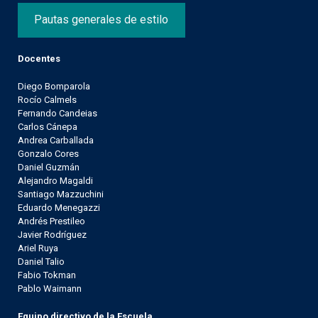
Pautas generales de estilo
Docentes
Diego Bomparola
Rocío Calmels
Fernando Candeias
Carlos Cánepa
Andrea Carballada
Gonzalo Cores
Daniel Guzmán
Alejandro Magaldi
Santiago Mazzuchini
Eduardo Menegazzi
Andrés Prestileo
Javier Rodríguez
Ariel Ruya
Daniel Talio
Fabio Tokman
Pablo Waimann
Equipo directivo de la Escuela