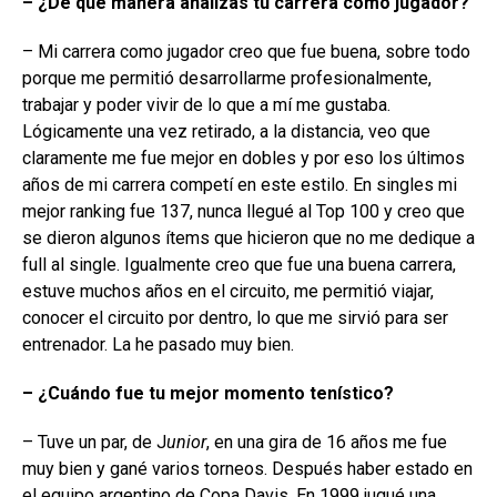
– ¿De qué manera analizás tu carrera como jugador?
– Mi carrera como jugador creo que fue buena, sobre todo
porque me permitió desarrollarme profesionalmente,
trabajar y poder vivir de lo que a mí me gustaba.
Lógicamente una vez retirado, a la distancia, veo que
claramente me fue mejor en dobles y por eso los últimos
años de mi carrera competí en este estilo. En singles mi
mejor ranking fue 137, nunca llegué al Top 100 y creo que
se dieron algunos ítems que hicieron que no me dedique a
full al single. Igualmente creo que fue una buena carrera,
estuve muchos años en el circuito, me permitió viajar,
conocer el circuito por dentro, lo que me sirvió para ser
entrenador. La he pasado muy bien.
– ¿Cuándo fue tu mejor momento tenístico?
– Tuve un par, de J
unior
, en una gira de 16 años me fue
muy bien y gané varios torneos. Después haber estado en
el equipo argentino de Copa Davis. En 1999 jugué una