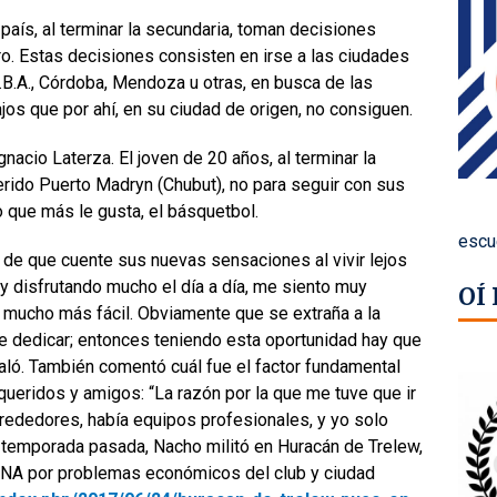
 país, al terminar la secundaria, toman decisiones
uro. Estas decisiones consisten en irse a las ciudades
.B.A., Córdoba, Mendoza u otras, en busca de las
os que por ahí, en su ciudad de origen, no consiguen.
nacio Laterza. El joven de 20 años, al terminar la
erido Puerto Madryn (Chubut), no para seguir con sus
lo que más le gusta, el básquetbol.
escu
a de que cuente sus nuevas sensaciones al vivir lejos
oy disfrutando mucho el día a día, me siento muy
OÍ
 mucho más fácil. Obviamente que se extraña a la
se dedicar; entonces teniendo esta oportunidad hay que
ñaló. También comentó cuál fue el factor fundamental
 queridos y amigos: “La razón por la que me tuve que ir
alrededores, había equipos profesionales, y yo solo
la temporada pasada, Nacho militó en Huracán de Trelew,
 TNA por problemas económicos del club y ciudad