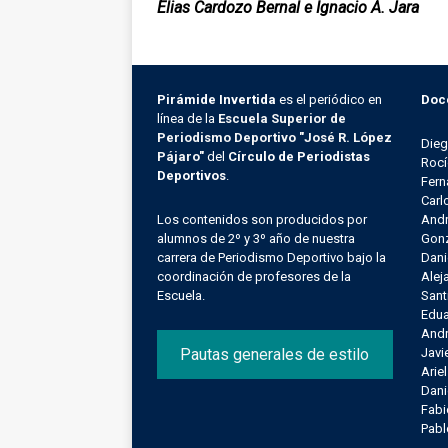
Elias Cardozo Bernal e Ignacio A. Jara
Pirámide Invertida
es el periódico en
Doc
línea de la
Escuela Superior de
Periodismo Deportivo "José R. López
Die
Pájaro"
del
Círculo de Periodistas
Rocí
Deportivos
.
Fern
Carl
Los contenidos son producidos por
Andr
alumnos de 2º y 3º año de nuestra
Gonz
carrera de Periodismo Deportivo bajo la
Dani
coordinación de profesores de la
Alej
Escuela.
Sant
Edu
Andr
Pautas generales de estilo
Javi
Arie
Dani
Fab
Pab