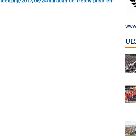
/index.php/2017/06/24/huracan-de-trelew-puso-en-
www.
ÚL
a