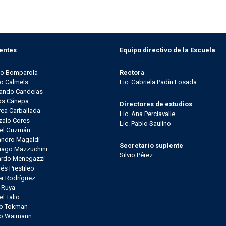
entes
Equipo directivo de la Escuela
go Bomparola
Rector
a
o Calmels
Lic. Gabriela Padín Losada
ando Candeias
os Cánepa
Directores de estudios
ea Carballada
Lic. Ana Perciavalle
alo Cores
Lic. Pablo Saulino
el Guzmán
andro Magaldi
Secretario suplente
iago Mazzuchini
Silvio Pérez
ardo Menegazzi
és Prestileo
er Rodríguez
l Ruya
el Talio
io Tokman
lo Waimann