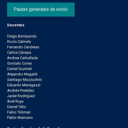
Pautas generales de estilo
Docentes
Diego Bomparola
Rocío Calmels
Fernando Candeias
Carlos Cánepa
Andrea Carballada
Gonzalo Cores
Daniel Guzmán
Alejandro Magaldi
Santiago Mazzuchini
Eduardo Menegazzi
Andrés Prestileo
Javier Rodríguez
Ariel Ruya
Daniel Talio
Fabio Tokman
Pablo Waimann