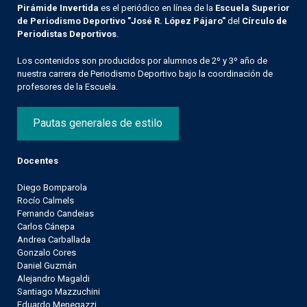
Pirámide Invertida
es el periódico en línea de la
Escuela Superior
de Periodismo Deportivo "José R. López Pájaro"
del
Círculo de
Periodistas Deportivos
.
Los contenidos son producidos por alumnos de 2º y 3º año de
nuestra carrera de Periodismo Deportivo bajo la coordinación de
profesores de la Escuela.
Pautas generales de estilo
Docentes
Diego Bomparola
Rocío Calmels
Fernando Candeias
Carlos Cánepa
Andrea Carballada
Gonzalo Cores
Daniel Guzmán
Alejandro Magaldi
Santiago Mazzuchini
Eduardo Menegazzi