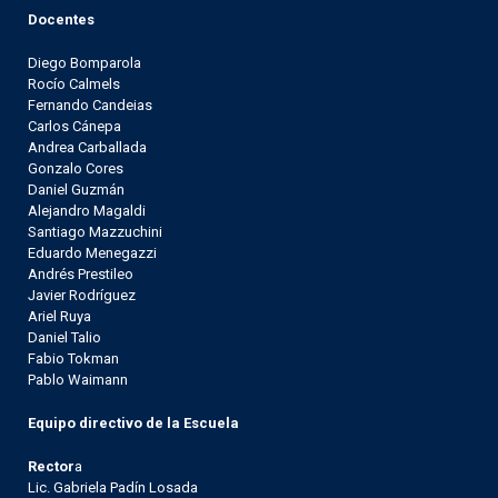
Docentes
Diego Bomparola
Rocío Calmels
Fernando Candeias
Carlos Cánepa
Andrea Carballada
Gonzalo Cores
Daniel Guzmán
Alejandro Magaldi
Santiago Mazzuchini
Eduardo Menegazzi
Andrés Prestileo
Javier Rodríguez
Ariel Ruya
Daniel Talio
Fabio Tokman
Pablo Waimann
Equipo directivo de la Escuela
Rector
a
Lic. Gabriela Padín Losada