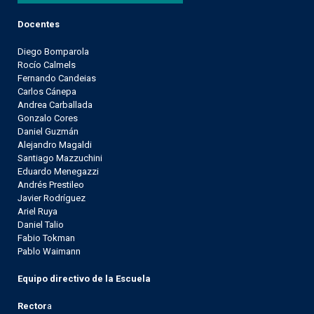
Docentes
Diego Bomparola
Rocío Calmels
Fernando Candeias
Carlos Cánepa
Andrea Carballada
Gonzalo Cores
Daniel Guzmán
Alejandro Magaldi
Santiago Mazzuchini
Eduardo Menegazzi
Andrés Prestileo
Javier Rodríguez
Ariel Ruya
Daniel Talio
Fabio Tokman
Pablo Waimann
Equipo directivo de la Escuela
Rector
a